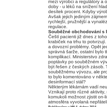
mezi výrobci a regulátory a
doby - u léků na snížení hla
desítek procent. Kdyby výrobc
Avšak jejich jediným zájme
rychlejší, pružnější a vynalé
regulace.
Souběžné obchodování s l
Čeští pacienti již dnes z toh
krabiček na trhu to potvrzu
a dovozní problémy. Opět je
správná šarže, ostatní bylo 
komplikací. Ministerstvo zdr
poptávky po souběžném vývozu
být řešen z českých zásob. 
souběžnému vývozu, ale prot
to bylo komentováno v někte
desinformací stál?
Některým lékárnám vadí neust
Vznikají proto různé aktivit
komukoli možnost zjistit on-
atmosféra vyvolaná nepřáteli
Publikováno v HN 4. dubna 2014