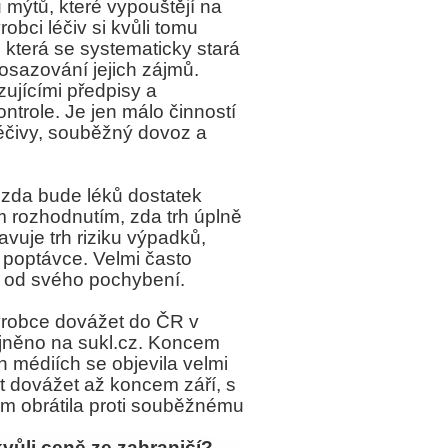
mýtů, které vypouštějí na
obci léčiv si kvůli tomu
 která se systematicky stará
osazování jejich zájmů.
ujícími předpisy a
ntrole. Je jen málo činností
léčivy, souběžný dovoz a
 zda bude léků dostatek
ým rozhodnutím, zda trh úplně
avuje trh riziku výpadků,
poptávce. Velmi často
t od svého pochybení.
výrobce dovážet do ČR v
ejněno na sukl.cz. Koncem
 médiích se objevila velmi
t dovážet až koncem září, s
em obrátila proti souběžnému
kvůli ceně ze zahraničí?