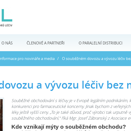
O NÁS
ČLENOVÉ A PARTNEŘI
O PARALELNÍ DISTRIBUCI
Informace pro novináře a media
O souběžném dovozu a vývozu léčiv be
ovozu a vývozu léčiv bez 
Souběžné obchodování s léčivy je v Evropě legálním podnikáním, 
konkurenci pro farmaceutické koncerny. Jinak bychom z veřejných r
léky ještě vyšší ceny. „To je také důvod, proč výrobci tak urputně v
souběžného obchodování,“ říká Mgr. Josef Zábranský z Asociace evr
Kde vznikají mýty o souběžném obchodu?