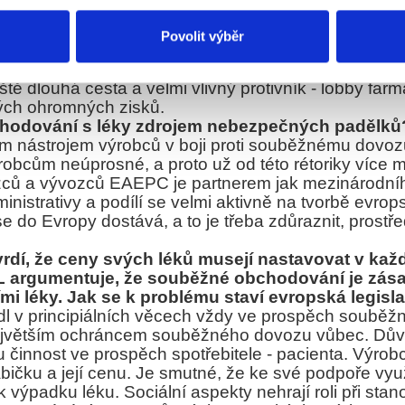
y svým pacientům umožnili šanci získat identické př
nnou kvótou určitého podílu léčiv ze souběžného dov
Povolit výběr
vhodné podívat se k našemu prosperujícímu sousedovi
nost je nejen legální, ale i veskrze správná. Toto je i 
ště dlouhá cesta a velmi vlivný protivník - lobby far
vých ohromných zisků.
hodování s léky zdrojem nebezpečných padělků
m nástrojem výrobců v boji proti souběžnému dovoz
výrobcům neúprosné, a proto už od této rétoriky více 
ců a vývozců EAEPC je partnerem jak mezinárodní
inistrativy a podílí se velmi aktivně na tvorbě evrop
 do Evropy dostává, a to je třeba zdůraznit, prostř
rdí, že ceny svých léků musejí nastavovat v každ
EDL argumentuje, že souběžné obchodování je zá
ími léky. Jak se k problému staví evropská legisla
l v principiálních věcech vždy ve prospěch souběž
největším ochráncem souběžného dovozu vůbec. Důvod
ou činnost ve prospěch spotřebitele - pacienta. Výrob
bičku a její cenu. Je smutné, že ke své podpoře využí
 výpadku léku. Sociální aspekty nehrají roli při sta