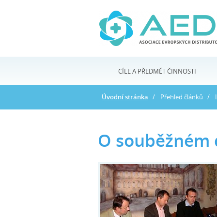
CÍLE A PŘEDMĚT ČINNOSTI
Úvodní stránka
Přehled článků
O souběžném d