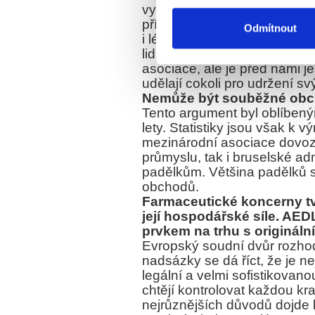
vytvořit takové podmínky, ab
příkladem je Německo s povi
Odmítnout
i lékárny. Bylo by opravdu 
lidí by pochopila, že tato čin
asociace, ale je před námi je
udělají cokoli pro udržení s
Nemůže být souběžné obc
Tento argument byl oblíbený
lety. Statistiky jsou však k 
mezinárodní asociace dovoz
průmyslu, tak i bruselské adm
padělkům. Většina padělků se
obchodů.
Farmaceutické koncerny tv
její hospodářské síle. A
prvkem na trhu s origináln
Evropský soudní dvůr rozhod
nadsázky se dá říct, že je 
legální a velmi sofistikovan
chtějí kontrolovat každou kra
nejrůznějších důvodů dojde k