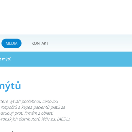
MEDIA
KONTAKT
z mýtů
mýtů
které vytváří potřebnou cenovou
ozpočtů a kapes pacientů platili za
ystupují proti firmám z oblasti
opských distributorů léčiv z.s. (AEDL).