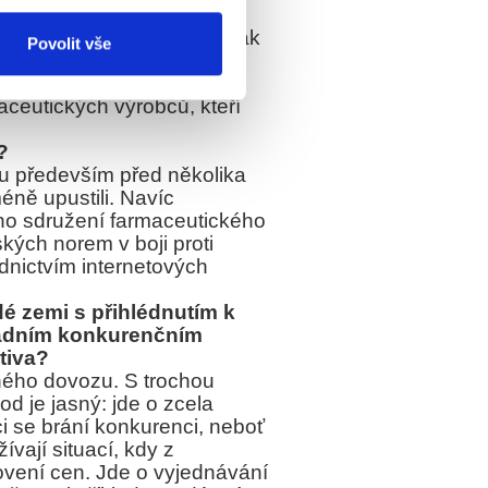
ípravky levněji. Typickým
ozu jak pro distributory tak
Povolit vše
, proč a jak to dělá. Řada
jedním z hlavních cílů naší
maceutických výrobců, kteří
?
u především před několika
méně upustili. Navíc
ho sdružení farmaceutického
ských norem v boji proti
ednictvím internetových
é zemi s přihlédnutím k
sadním konkurenčním
tiva?
ného dovozu. S trochou
 je jasný: jde o zcela
ci se brání konkurenci, neboť
vají situací, kdy z
novení cen. Jde o vyjednávání