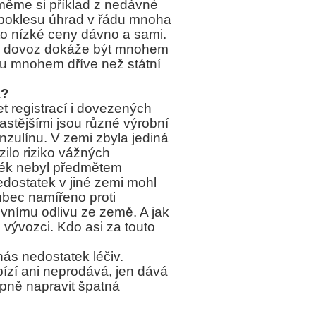
změme si příklad z nedávné
u poklesu úhrad v řádu mnoha
tyto nízké ceny dávno a sami.
žný dovoz dokáže být mnohem
éku mnohem dříve než státní
á?
et registrací i dovezených
astějšími jsou různé výrobní
nzulínu. V zemi zbyla jediná
zilo riziko vážných
o lék nebyl předmětem
edostatek v jiné zemi mohl
ůbec namířeno proti
vnímu odlivu ze země. A jak
vývozci. Kdo asi za touto
ás nedostatek léčiv.
bízí ani neprodává, jen dává
upně napravit špatná