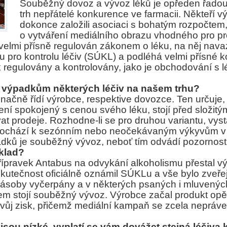
Souběžný dovoz a vývoz léků je opředen řadou 
trh nepřátelé konkurence ve farmacii. Někteří výr
dokonce založili asociaci s bohatým rozpočtem,
o vytváření mediálního obrazu vhodného pro pr
elmi přísně regulován zákonem o léku, na něj navaz
 pro kontrolu léčiv (SÚKL) a podléhá velmi přísné ko
ak regulovány a kontrolovány, jako je obchodování s 
k výpadkům některých léčiv na našem trhu?
načně řídí výrobce, respektive dovozce. Ten určuje,
není spokojený s cenou svého léku, stojí před složit
vat prodeje. Rozhodne-li se pro druhou variantu, vyst
 dochází k sezónním nebo neočekávaným výkyvům v 
padků je souběžný vývoz, neboť tím odvádí pozornos
íklad?
řípravek Antabus na odvykání alkoholismu přestal 
kutečnost oficiálně oznámil SÚKLu a vše bylo zveř
zásoby vyčerpány a v některých psaných i mluvených
m stojí souběžný vývoz. Výrobce začal produkt opě
 svůj zisk, přičemž mediální kampaň se zcela nepráv
jsou nízké, vyplatí se vám dovážet stejná léčiva 