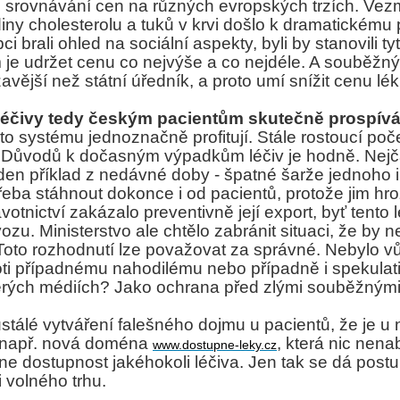
 o srovnávání cen na různých evropských trzích. Ve
diny cholesterolu a tuků v krvi došlo k dramatickém
i brali ohled na sociální aspekty, byli by stanovili 
m je udržet cenu co nejvýše a co nejdéle. A soubě
zavější než státní úředník, a proto umí snížit cenu l
éčivy tedy českým pacientům skutečně prospív
oto systému jednoznačně profitují. Stále rostoucí poč
jí. Důvodů k dočasným výpadkům léčiv je hodně. Nejč
den příklad z nedávné doby - špatné šarže jednoho i
třeba stáhnout dokonce i od pacientů, protože jim hro
avotnictví zakázalo preventivně její export, byť tent
. Ministerstvo ale chtělo zabránit situaci, že by n
Toto rozhodnutí lze považovat za správné. Nebylo v
i případnému nahodilému nebo případně i spekulati
rých médiích? Jako ochrana před zlými souběžnými 
álé vytváření falešného dojmu u pacientů, že je u n
y, např. nová doména
, která nic nena
www.dostupne-leky.cz
line dostupnost jakéhokoli léčiva. Jen tak se dá post
 volného trhu.