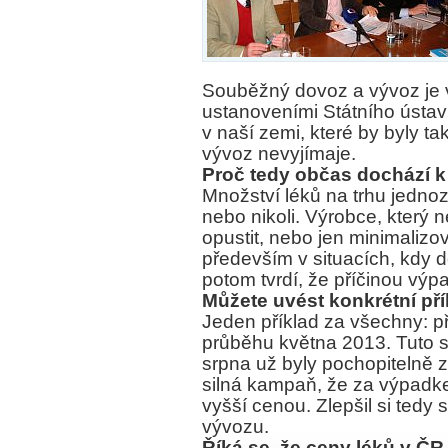
Souběžný dovoz a vývoz je v
ustanoveními Státního ústavu
v naší zemi, které by byly t
vývoz nevyjímaje.
Proč tedy občas dochází 
Množství léků na trhu jednoz
nebo nikoli. Výrobce, který 
opustit, nebo jen minimalizo
především v situacích, kdy
potom tvrdí, že příčinou vý
Můžete uvést konkrétní př
Jeden příklad za všechny: p
průběhu května 2013. Tuto s
srpna už byly pochopitelně 
silná kampaň, že za výpadke
vyšší cenou. Zlepšil si tedy
vývozu.
Říká se, že ceny léků v ČR 